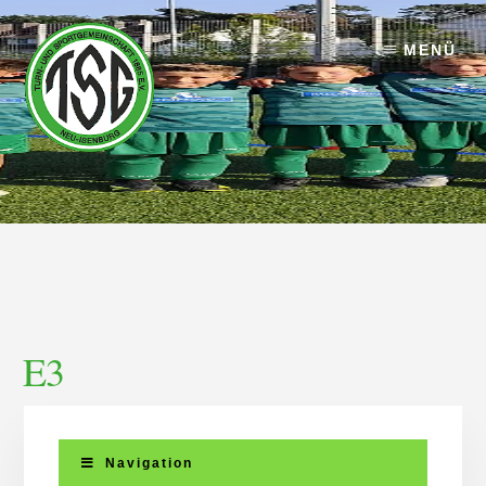
Skip
Skip
to
to
MENÜ
content
footer
E3
Navigation