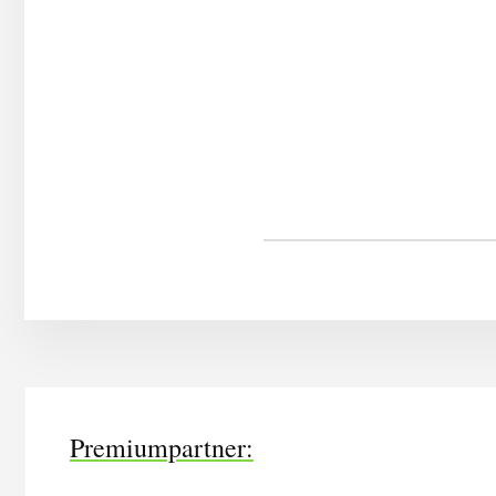
More
Content
Premiumpartner: