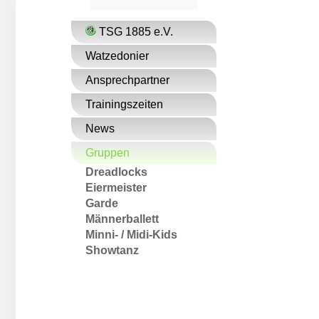
e
a
a
r
r
c
c
TSG 1885 e.V.
h
h
Watzedonier
Ansprechpartner
Trainingszeiten
News
Gruppen
Dreadlocks
Eiermeister
Garde
Männer­ballett
Minni- / Midi-Kids
Showtanz