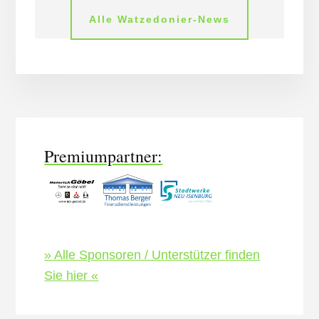
Alle Watzedonier-News
More
Content
Premiumpartner:
» Alle Sponsoren / Unterstützer finden
Sie hier «